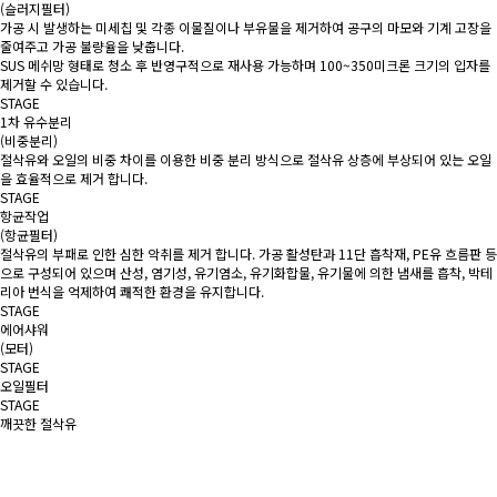
(슬러지필터)
가공 시 발생하는 미세칩 및 각종 이물질이나 부유물을 제거하여 공구의 마모와 기계 고장을
줄여주고 가공 불량율을 낮춥니다.
SUS 메쉬망 형태로 청소 후 반영구적으로 재사용 가능하며 100~350미크론 크기의 입자를
제거할 수 있습니다.
STAGE
1차 유수분리
(비중분리)
절삭유와 오일의 비중 차이를 이용한 비중 분리 방식으로 절삭유 상층에 부상되어 있는 오일
을 효율적으로 제거 합니다.
STAGE
항균작업
(항균필터)
절삭유의 부패로 인한 심한 악취를 제거 합니다. 가공 활성탄과 11단 흡착재, PE유 흐름판 등
으로 구성되어 있으며 산성, 염기성, 유기염소, 유기화합물, 유기물에 의한 냄새를 흡착, 박테
리아 번식을 억제하여 쾌적한 환경을 유지합니다.
STAGE
에어샤워
(모터)
STAGE
오일필터
STAGE
깨끗한 절삭유