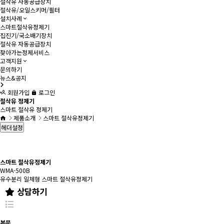
절삭유 자동공급장치
절삭유/오일스키머/필터
설치사례
스마트절삭유정제기
집진기/국소배기장치
절삭유 자동공급장치
찾아가는정제서비스
고객지원
문의하기
뉴스&공지
회원가입
로그인
절삭유 정제기
스마트 절삭유 정제기
제품소개
스마트 절삭유정제기
헤더설정
스마트 절삭유정제기
WMA-500B
유수분리 일체형 스마트 절삭유정제기
상담하기
본문